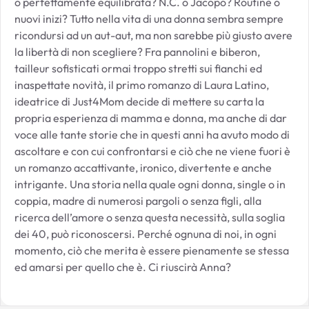
o perfettamente equilibrata? N.C. o Jacopo? Routine o
nuovi inizi? Tutto nella vita di una donna sembra sempre
ricondursi ad un aut-aut, ma non sarebbe più giusto avere
la libertà di non scegliere? Fra pannolini e biberon,
tailleur sofisticati ormai troppo stretti sui fianchi ed
inaspettate novità, il primo romanzo di Laura Latino,
ideatrice di Just4Mom decide di mettere su carta la
propria esperienza di mamma e donna, ma anche di dar
voce alle tante storie che in questi anni ha avuto modo di
ascoltare e con cui confrontarsi e ciò che ne viene fuori è
un romanzo accattivante, ironico, divertente e anche
intrigante. Una storia nella quale ogni donna, single o in
coppia, madre di numerosi pargoli o senza figli, alla
ricerca dell’amore o senza questa necessità, sulla soglia
dei 40, può riconoscersi. Perché ognuna di noi, in ogni
momento, ciò che merita è essere pienamente se stessa
ed amarsi per quello che è. Ci riuscirà Anna?