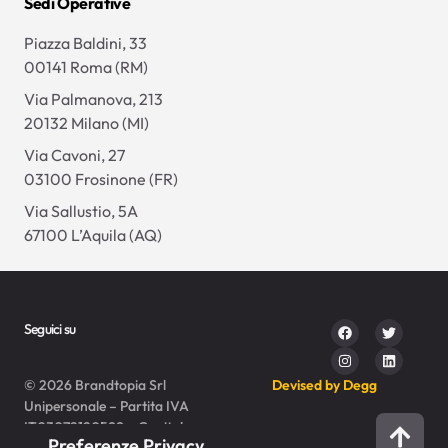
Sedi Operative
Piazza Baldini, 33
00141 Roma (RM)
Via Palmanova, 213
20132 Milano (MI)
Via Cavoni, 27
03100 Frosinone (FR)
Via Sallustio, 5A
67100 L’Aquila (AQ)
Seguici su
© 2026 Brandtopia Srl
Devised by Degg
Unipersonale – Partita IVA
IT03072120599 – Capitale
sociale 10.000 € i.v.